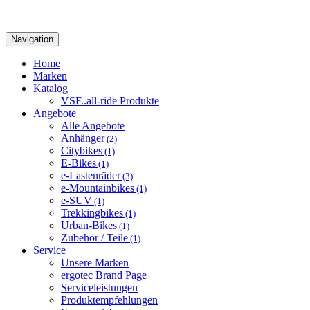
Navigation
Home
Marken
Katalog
VSF..all-ride Produkte
Angebote
Alle Angebote
Anhänger
(2)
Citybikes
(1)
E-Bikes
(1)
e-Lastenräder
(3)
e-Mountainbikes
(1)
e-SUV
(1)
Trekkingbikes
(1)
Urban-Bikes
(1)
Zubehör / Teile
(1)
Service
Unsere Marken
ergotec Brand Page
Serviceleistungen
Produktempfehlungen