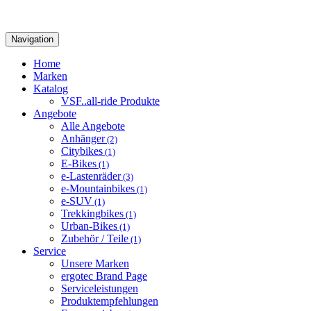
Navigation
Home
Marken
Katalog
VSF..all-ride Produkte
Angebote
Alle Angebote
Anhänger
(2)
Citybikes
(1)
E-Bikes
(1)
e-Lastenräder
(3)
e-Mountainbikes
(1)
e-SUV
(1)
Trekkingbikes
(1)
Urban-Bikes
(1)
Zubehör / Teile
(1)
Service
Unsere Marken
ergotec Brand Page
Serviceleistungen
Produktempfehlungen