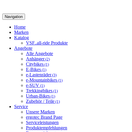
Navigation
Home
Marken
Katalog
VSF..all-ride Produkte
Angebote
Alle Angebote
Anhänger
(2)
Citybikes
(1)
E-Bikes
(1)
e-Lastenräder
(3)
e-Mountainbikes
(1)
e-SUV
(1)
Trekkingbikes
(1)
Urban-Bikes
(1)
Zubehör / Teile
(1)
Service
Unsere Marken
ergotec Brand Page
Serviceleistungen
Produktempfehlungen